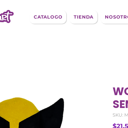
CATALOGO
TIENDA
NOSOTR
WO
SE
SKU: M
$21,