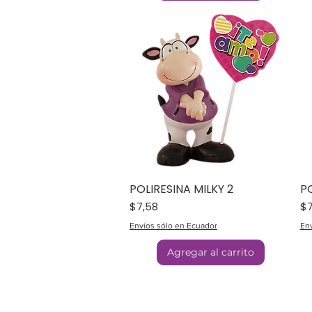
POLIRESINA MILKY 2
PO
Precio
Pr
$7,58
$7
Envíos sólo en Ecuador
Env
Agregar al carrito