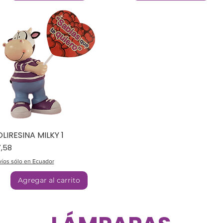
LIRESINA MILKY 1
ecio
,58
íos sólo en Ecuador
Agregar al carrito