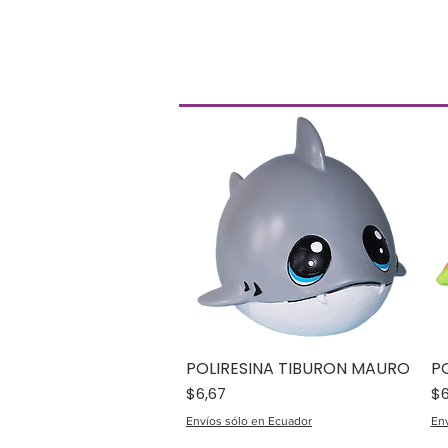
POLIRESINA TIBURON MAURO
P
Precio
Pr
$6,67
$6
Envíos sólo en Ecuador
Env