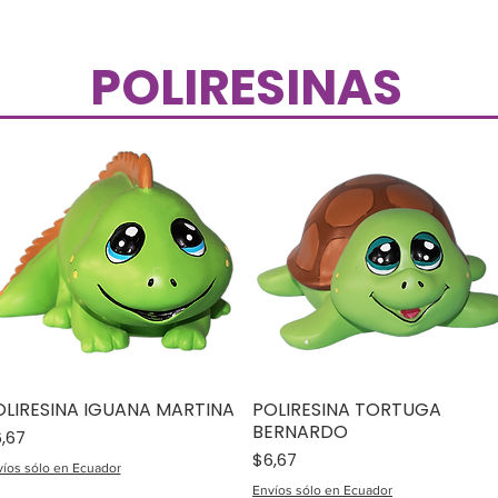
POLIRESINAS
OLIRESINA IGUANA MARTINA
POLIRESINA TORTUGA
BERNARDO
ecio
,67
Precio
$6,67
íos sólo en Ecuador
Envíos sólo en Ecuador