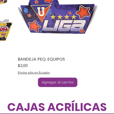
BANDEJA PEQ. EQUIPOS
Precio
$2,00
Envíos sólo en Ecuador
Agregar al carrito
CAJAS ACRÍLICAS