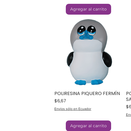
Agregar al carrito
POLIRESINA PIQUERO FERMÍN
P
S
Precio
$6,67
Pr
$6
Envíos sólo en Ecuador
Env
Agregar al carrito