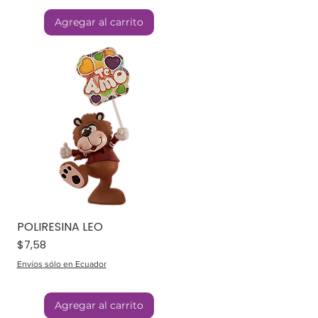
Agregar al carrito
POLIRESINA LEO
Precio
$7,58
Envíos sólo en Ecuador
Agregar al carrito