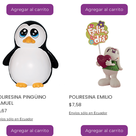
Agregar al carrito
Agregar al carrito
OLIRESINA PINGÜINO
POLIRESINA EMILIO
AMUEL
Precio
$7,58
ecio
,67
Envíos sólo en Ecuador
íos sólo en Ecuador
Agregar al carrito
Agregar al carrito