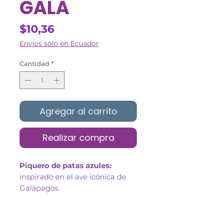
GALA
Precio
$10,36
Envíos sólo en Ecuador
Cantidad
*
Agregar al carrito
Realizar compra
Piquero de patas azules:
inspirado en el ave icónica de
Galápagos.
Parte de la colección
Galapamigos:
diseño exclusivo