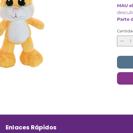
MAU el
descub
Parte 
persona
Cantida
Textur
ideal p
Detall
Enlaces Rápidos