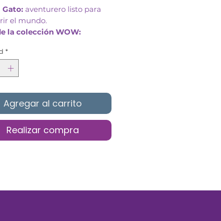
 Gato:
aventurero listo para
rir el mundo.
de la colección WOW:
jes únicos y adorables.
d
*
a de peluche ultra suave:
ara abrazar y jugar.
es:
Bordados y ojos especiales
Agregar al carrito
Realizar compra