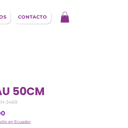
OS
CONTACTO
U 50CM
MH-3469
Precio
00
sólo en Ecuador