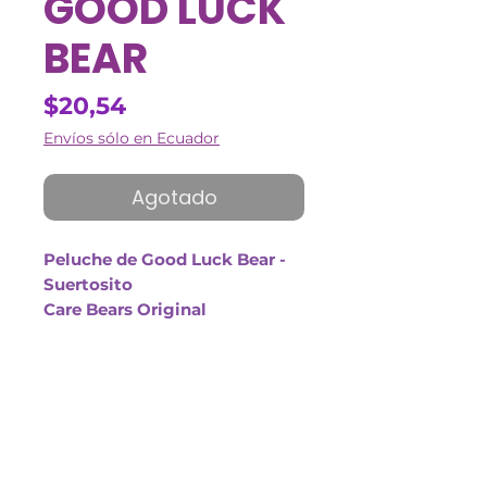
GOOD LUCK
BEAR
Precio
$20,54
Envíos sólo en Ecuador
Agotado
Peluche de Good Luck Bear -
Suertosito
Care Bears Original
Tamaño del producto: 50cm
Osito Cariñosito verde de la
suerte