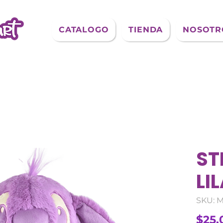
CATALOGO
TIENDA
NOSOTR
ST
LI
SKU: 
$25,