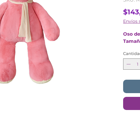
$143
Envíos 
Oso de
Tamaño
Cantida