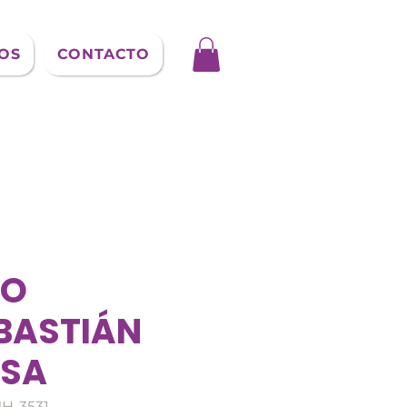
OS
CONTACTO
SO
BASTIÁN
SA
H-3531