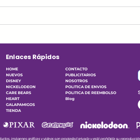
PAGA CON TU CUENTA
CRE
PAYPHONE
MAY
Enlaces Rápidos
HOME
CONTACTO
NUEVOS
PUBLICITARIOS
DISNEY
NOSOTROS
NICKELODEON
POLITICA DE ENVIOS
CARE BEARS
POLITICA DE REEMBOLSO
HEART
Blog
GALAPAMIGOS
TIENDA
uctos, imágenes gráficas y videos son propiedad privada y está prohibida su reproducción p