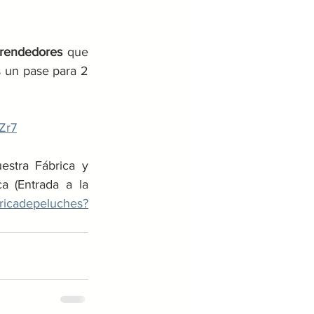
prendedores
 que 
s un pase para 2 
Zr7
tra Fábrica y 
(Entrada a la 
bricadepeluches?