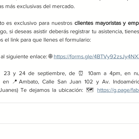
as más exclusivas del mercado.
o es exclusivo para nuestros 
clientes mayoristas y em
o, si deseas asistir deberás registrar tu asistencia, tiene
 el link para que llenes el formulario:
al siguiente enlace: 🌐 
https://forms.gle/4BTVy92zsJy4NX
️ 23 y 24 de septiembre, de ⏰ 10am a 4pm, en nues
en 📍Ambato, Calle San Juan 102 y Av. Indoamérica 
Juanes) Te dejamos la ubicación: 🗺️ 
https://g.page/fa